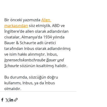
Bir önceki yazımızda 
Allen 
markasından
 söz etmiştik. ABD ve 
İngiltere'de allen olarak adlandırılan 
civatalar, Almanya'da 1934 yılında 
Bauer & Schaurte adlı üretici 
tarafından Inbus olarak adlandırılmış 
ve isim hakkı alınmıştır. Inbus, 
In
nensechskantschraube 
B
auer 
u
nd 
S
chaurte
 sözünün kısaltılmış halidir.
Bu durumda, sözcüğün doğru 
kullanımı, Inbus, ya da İnbus 
olmalıdır.